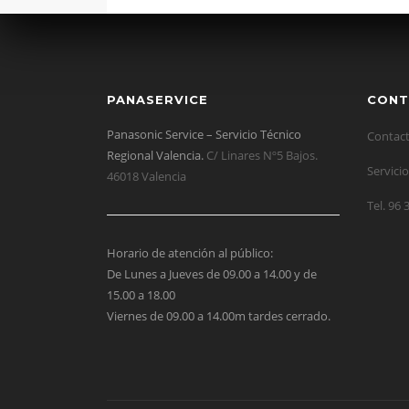
PANASERVICE
CONT
Panasonic Service – Servicio Técnico
Contact
Regional Valencia.
C/ Linares Nº5 Bajos.
Servicio
46018 Valencia
Tel. 96 
Horario de atención al público:
De Lunes a Jueves de 09.00 a 14.00 y de
15.00 a 18.00
Viernes de 09.00 a 14.00m tardes cerrado.