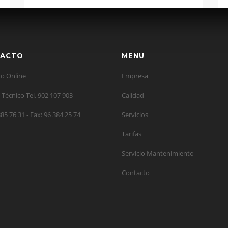
ACTO
MENU
o Online
Empresa
 Técnico Tel. 902 107 903
Calidad
385 76 31 - Fax: 96 384 25 74
Servicios
Tarifas
Servicio Mantenimiento
Contacto