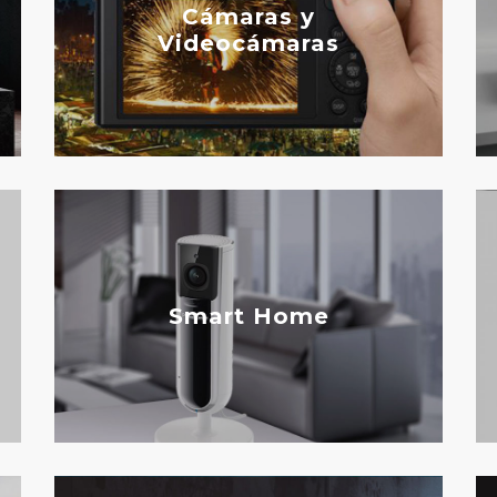
Cámaras y
Videocámaras
Smart Home